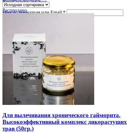
Вход
Создать аккаунт
Распродано
Имя пользователя или Email
*
Пароль
*
Войти
Забыли пароль?
Запомнить меня
0
пунктов
/
0.00
руб.
Меню
0
пунктов
/
0.00
руб.
Для вылечивания хронического гайморита.
Высокоэффективный комплекс дикорастущих
трав (50гр.)