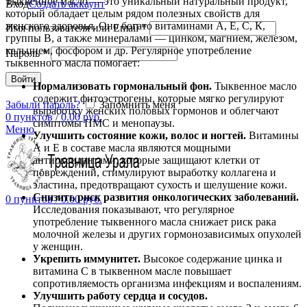
Тыквенное масло — это уникальный натуральный продукт,
Вход
Создать аккаунт
который обладает целым рядом полезных свойств для
женского здоровья. Оно богато витаминами А, Е, С, К,
Имя пользователя или Email
*
группы В, а также минералами — цинком, магнием, железом,
кальцием, фосфором и др. Регулярное употребление
Пароль
*
тыквенного масла помогает:
Войти
Нормализовать гормональный фон.
Тыквенное масло
содержит фитоэстрогены, которые мягко регулируют
Забыли пароль?
Запомнить меня
выработку женских половых гормонов и облегчают
0
пунктов
/
0.00
руб.
симптомы ПМС и менопаузы.
Меню
Улучшить состояние кожи, волос и ногтей.
Витамины
А и Е в составе масла являются мощными
антиоксидантами, которые защищают клетки от
повреждений, стимулируют выработку коллагена и
эластина, предотвращают сухость и шелушение кожи.
Снизить риск развития онкологических заболеваний.
0
пунктов
/
0.00
руб.
Исследования показывают, что регулярное
употребление тыквенного масла снижает риск рака
молочной железы и других гормонозависимых опухолей
у женщин.
Укрепить иммунитет.
Высокое содержание цинка и
витамина С в тыквенном масле повышает
сопротивляемость организма инфекциям и воспалениям.
Улучшить работу сердца и сосудов.